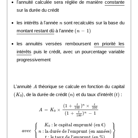
l'annuité calculée sera réglée de manière
constante
sur la durée du crédit
n
les intérêts à l'année
sont recalculés sur la base du
(
n
−
1
)
montant restant dû
à l'année
les annuités versées remboursent
en priorité les
intérêts
puis le crédit, avec un pourcentage variable
progressivement
A
L'annuité
théorique se calcule en fonction du capital
(
K
0
)
(
n
)
(
t
)
, de la durée de crédit
et du taux d'intérêt
:
A
=
K
0
×
(
1
+
t
100
)
n
×
t
100
(
1
+
t
100
)
n
−
1
la durée de l'emprunt (en années)
a
v
e
c
{
K
0
:
le capital emprunté (en €)
t
:
le taux de l'emprunt (en %)
n
:
}
é
€
é
é