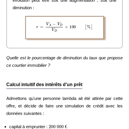
évolution peut être soit
une augmentation
, soit
une
diminution
:
τ
=
V
A
−
V
D
V
D
×
100
[
%
]
Quelle est le pourcentage de diminution du taux que propose
ce courtier immobilier ?
Calcul intuitif des intérêts d'un prêt
Admettons qu'une personne lambda ait été attirée par cette
offre, et décide de faire une simulation de crédit avec les
données suivantes :
200
000
€
capital à emprunter :
€