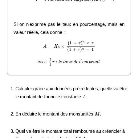
Si on n'exprime pas le taux en pourcentage, mais en
valeur réelle, cela donne :
A
=
K
0
×
(
1
+
τ
)
n
×
τ
(
1
+
τ
)
n
−
1
a
v
e
c
{
τ
:
l
e
t
a
u
x
d
e
l
′
e
m
p
r
u
n
t
Calculer grâce aux données précédentes, quelle va être
A
le montant de l'annuité constante
.
M
En déduire le montant des monsualités
.
Quel va être le montant total remboursé au créancier à