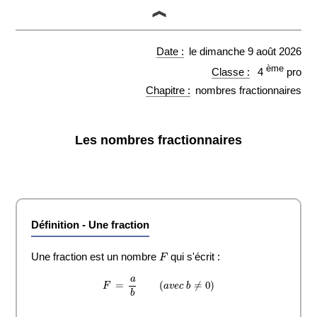
Vider les textes à trous
le dimanche 9 août 2026
ème
4
pro
Imprimer
Retour
nombres fractionnaires
Les nombres fractionnaires
Une fraction
F
Une fraction est un nombre
qui s'écrit :
F
=
a
b
(
a
v
e
c
b
≠
0
)
a