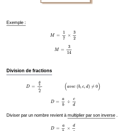
Exemple :
M
=
1
7
×
3
2
M
=
3
14
Division de fractions
D
=
a
b
c
d
(
a
v
e
c
(
b
,
c
,
d
)
≠
0
)
D
=
a
b
÷
c
d
Diviser par un nombre revient à
multiplier par son inverse
.
D
=
a
b
×
d
c