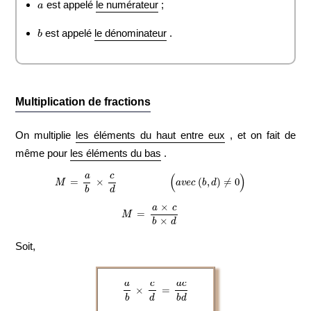
est appelé
le numérateur
;
b
est appelé
le dénominateur
.
Multiplication de fractions
On multiplie
les éléments du haut entre eux
, et on fait de
même pour
les éléments du bas
.
M
=
a
b
×
c
d
(
a
v
e
c
(
b
,
d
)
≠
0
)
M
=
a
×
c
b
×
d
Soit,
a
b
×
c
d
=
a
c
b
d