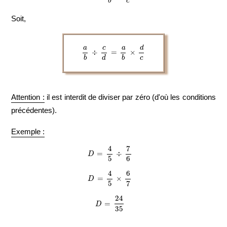
Soit,
a
b
÷
c
d
=
a
b
×
d
c
Attention :
il est interdit de diviser par zéro (d'où les conditions
précédentes).
Exemple :
D
=
4
5
÷
7
6
D
=
4
5
×
6
7
D
=
24
35